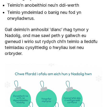
Teimlo’n anobeithiol neu’n ddi-werth
Teimlo ymdeimlad o banig neu fod yn
orwyliadwrus.
Gall deimlo’n amhosibl ‘dianc’ rhag tymor y
Nadolig, ond mae sawl peth y gallwch eu
gwneud i wirio sut rydych chi’n teimlo a lleddfu
teimladau cysylltiedig o hwyliau isel neu
orbryder.