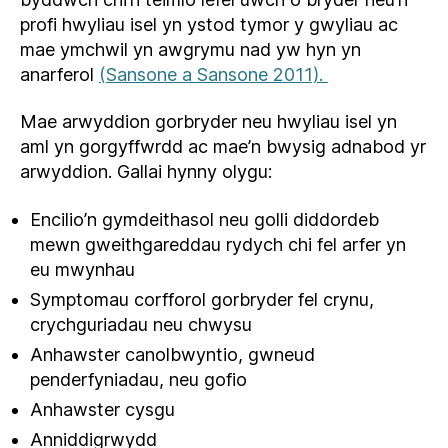
profi hwyliau isel yn ystod tymor y gwyliau ac
mae ymchwil yn awgrymu nad yw hyn yn
anarferol
(Sansone a Sansone 2011).
Mae arwyddion gorbryder neu hwyliau isel yn
aml yn gorgyffwrdd ac mae’n bwysig adnabod yr
arwyddion. Gallai hynny olygu:
Encilio’n gymdeithasol neu golli diddordeb
mewn gweithgareddau rydych chi fel arfer yn
eu mwynhau
Symptomau corfforol gorbryder fel crynu,
crychguriadau neu chwysu
Anhawster canolbwyntio, gwneud
penderfyniadau, neu gofio
Anhawster cysgu
Anniddigrwydd