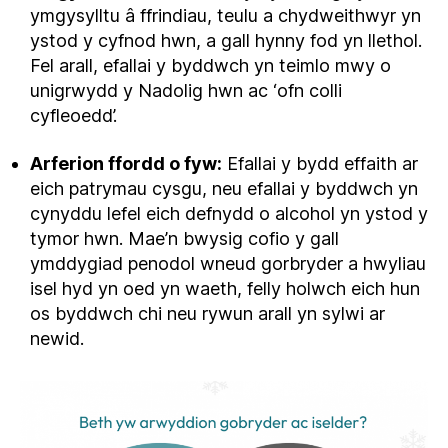
ymgysylltu â ffrindiau, teulu a chydweithwyr yn
ystod y cyfnod hwn, a gall hynny fod yn llethol.
Fel arall, efallai y byddwch yn teimlo mwy o
unigrwydd y Nadolig hwn ac ‘ofn colli
cyfleoedd’.
Arferion ffordd o fyw:
Efallai y bydd effaith ar
eich patrymau cysgu, neu efallai y byddwch yn
cynyddu lefel eich defnydd o alcohol yn ystod y
tymor hwn. Mae’n bwysig cofio y gall
ymddygiad penodol wneud gorbryder a hwyliau
isel hyd yn oed yn waeth, felly holwch eich hun
os byddwch chi neu rywun arall yn sylwi ar
newid.