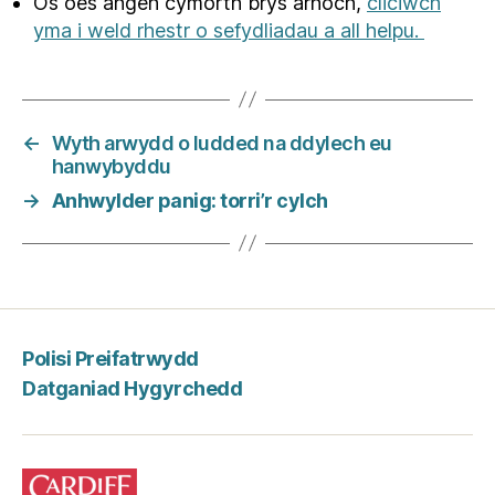
Os oes angen cymorth brys arnoch,
cliciwch
yma i weld rhestr o sefydliadau a all helpu.
←
Wyth arwydd o ludded na ddylech eu
hanwybyddu
→
Anhwylder panig: torri’r cylch
Polisi Preifatrwydd
Datganiad Hygyrchedd