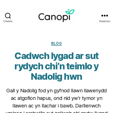
Chwilio
Dewislen
Iechyd
i
Weithwyr
Iechyd
Categorïau
BLOG
Proffesiynol
Cadwch lygad ar sut
Cymru
rydych chi’n teimlo y
Nadolig hwn
Gall y Nadolig fod yn gyfnod llawn llawenydd
ac atgofion hapus, ond nid yw’r tymor yn
llawen ac yn llachar i bawb. Darllenwch