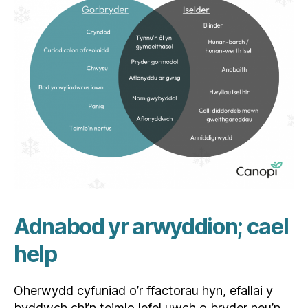
Adnabod yr arwyddion; cael
help
Oherwydd cyfuniad o’r ffactorau hyn, efallai y
byddwch chi’n teimlo lefel uwch o bryder neu’n