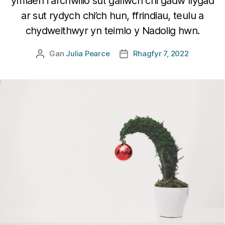
ymlaen i archwilio sut gallwch chi gadw llygad
ar sut rydych chi’ch hun, ffrindiau, teulu a
chydweithwyr yn teimlo y Nadolig hwn.
Gan
Julia Pearce
Rhagfyr 7, 2022
Awdur
Dyddiad
cofnod
cofnod