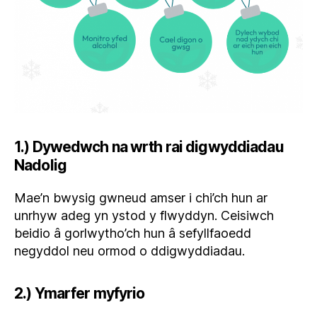
1.) Dywedwch na wrth rai digwyddiadau
Nadolig
Mae’n bwysig gwneud amser i chi’ch hun ar
unrhyw adeg yn ystod y flwyddyn. Ceisiwch
beidio â gorlwytho’ch hun â sefyllfaoedd
negyddol neu ormod o ddigwyddiadau.
2.) Ymarfer myfyrio