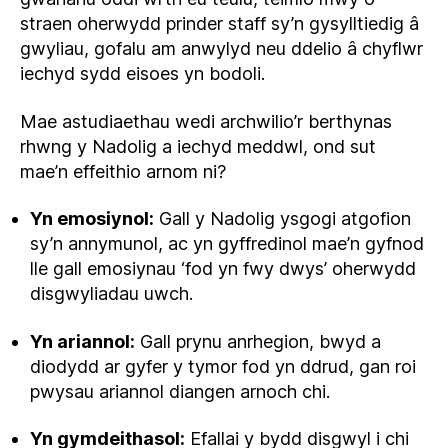
straen oherwydd prinder staff sy’n gysylltiedig â
gwyliau, gofalu am anwylyd neu ddelio â chyflwr
iechyd sydd eisoes yn bodoli.
Mae astudiaethau wedi archwilio’r berthynas
rhwng y Nadolig a iechyd meddwl, ond sut
mae’n effeithio arnom ni?
Yn emosiynol:
Gall y Nadolig ysgogi atgofion
sy’n annymunol, ac yn gyffredinol mae’n gyfnod
lle gall emosiynau ‘fod yn fwy dwys’ oherwydd
disgwyliadau uwch.
Yn ariannol:
Gall prynu anrhegion, bwyd a
diodydd ar gyfer y tymor fod yn ddrud, gan roi
pwysau ariannol diangen arnoch chi.
Yn gymdeithasol:
Efallai y bydd disgwyl i chi