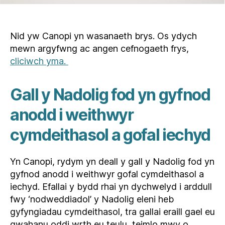
Nid yw Canopi yn wasanaeth brys. Os ydych
mewn argyfwng ac angen cefnogaeth frys,
cliciwch yma.
Gall y Nadolig fod yn gyfnod
anodd i weithwyr
cymdeithasol a gofal iechyd
Yn Canopi, rydym yn deall y gall y Nadolig fod yn
gyfnod anodd i weithwyr gofal cymdeithasol a
iechyd. Efallai y bydd rhai yn dychwelyd i arddull
fwy ‘nodweddiadol’ y Nadolig eleni heb
gyfyngiadau cymdeithasol, tra gallai eraill gael eu
gwahanu oddi wrth eu teulu, teimlo mwy o