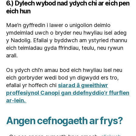
6.) Dylech wybod nad ydych chi ar eich pen
eich hun
Mae’n gyffredin i lawer o unigolion deimlo
ymdeimlad uwch o bryder neu hwyliau isel adeg
y Nadolig. Efallai y byddwch am ystyried rhannu
eich teimladau gyda ffrindiau, teulu, neu rywun
arall.
Os ydych chi’n amau bod eich hwyliau isel neu
eich gorbryder wedi bod yn digwydd ers tro,
efallai yr hoffech chi
siarad â gweithiwr
proffesiynol Canopi gan ddefnyddio’r ffurflen
ar-lein.
Angen cefnogaeth ar frys?