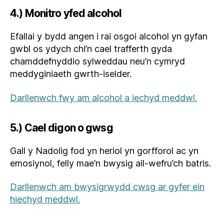
4.) Monitro yfed alcohol
Efallai y bydd angen i rai osgoi alcohol yn gyfan
gwbl os ydych chi’n cael trafferth gyda
chamddefnyddio sylweddau neu’n cymryd
meddyginiaeth gwrth-iselder.
Darllenwch fwy am alcohol a iechyd meddwl.
5.) Cael digon o gwsg
Gall y Nadolig fod yn heriol yn gorfforol ac yn
emosiynol, felly mae’n bwysig ail-wefru’ch batris.
Darllenwch am bwysigrwydd cwsg ar gyfer ein
hiechyd meddwl.