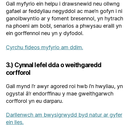
Gall myfyrio ein helpu i drawsnewid neu ollwng
gafael ar feddyliau negyddol ac mae’n gofyn i ni
ganolbwyntio ar y foment bresennol, yn hytrach
na phoeni am bobl, senarios a phwysau eraill yn
ein gorffennol neu yn y dyfodol.
Cyrchu fideos myfyrio am ddim.
3.) Cynnal lefel dda o weithgaredd
corfforol
Gall mynd i’r awyr agored roi hwb i’n hwyliau, yn
ogystal â’r endorffinau y mae gweithgarwch
corfforol yn eu darparu.
Darllenwch am bwysigrwydd byd natur ar gyfer
ein lles.