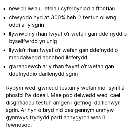
newid lliwiau, lefelau cyferbyniad a ffontiau
chwyddo hyd at 300% heb i’r testun ollwng
oddi ar y sgrin
llywiwch y rhan fwyaf o’r wefan gan ddefnyddio
bysellfwrdd yn unig
llywio’r rhan fwyaf o’r wefan gan ddefnyddio
meddalwedd adnabod lleferydd
gwrandewch ar y rhan fwyaf o’r wefan gan
ddefnyddio darllenydd sgrin
Rydym wedi gwneud testun y wefan mor syml â
phosibl i’w ddeall. Mae pob delwedd wedi cael
disgrifiadau testun amgen i gefnogi darllenwyr
sgrin. Ar hyn o bryd nid oes gennym unrhyw
gynnwys trydydd parti anhygyrch wedi’i
fewnosod.