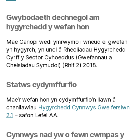
Gwybodaeth dechnegol am
hygyrchedd y wefan hon
Mae Canopi wedi ymrwymo i wneud ei gwefan
yn hygyrch, yn unol â Rheoliadau Hygyrchedd
Cyrff y Sector Cyhoeddus (Gwefannau a
Cheisiadau Symudol) (Rhif 2) 2018.
Statws cydymffurfio
Mae’r wefan hon yn cydymffurfio’n llawn â
chanllawiau
Hygyrchedd Cynnwys Gwe fersiwn
2.1
– safon Lefel AA.
Cynnwys nad yw o fewn cwmpas y