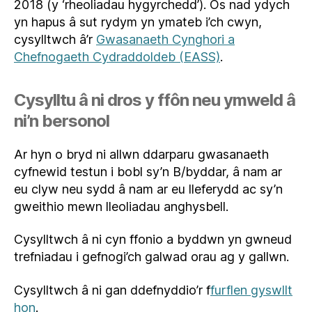
2018 (y ‘rheoliadau hygyrchedd’). Os nad ydych
yn hapus â sut rydym yn ymateb i’ch cwyn,
cysylltwch â’r
Gwasanaeth Cynghori a
Chefnogaeth Cydraddoldeb (EASS)
.
Cysylltu â ni dros y ffôn neu ymweld â
ni’n bersonol
Ar hyn o bryd ni allwn ddarparu gwasanaeth
cyfnewid testun i bobl sy’n B/byddar, â nam ar
eu clyw neu sydd â nam ar eu lleferydd ac sy’n
gweithio mewn lleoliadau anghysbell.
Cysylltwch â ni cyn ffonio a byddwn yn gwneud
trefniadau i gefnogi’ch galwad orau ag y gallwn.
Cysylltwch â ni gan ddefnyddio’r f
furflen gyswllt
hon
.