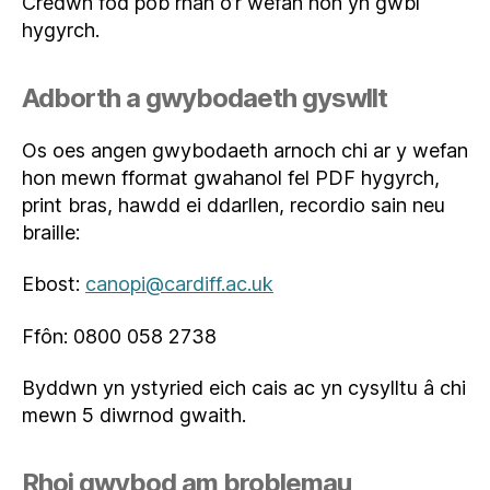
Credwn fod pob rhan o’r wefan hon yn gwbl
hygyrch.
Adborth a gwybodaeth gyswllt
Os oes angen gwybodaeth arnoch chi ar y wefan
hon mewn fformat gwahanol fel PDF hygyrch,
print bras, hawdd ei ddarllen, recordio sain neu
braille:
Ebost:
canopi@cardiff.ac.uk
Ffôn: 0800 058 2738
Byddwn yn ystyried eich cais ac yn cysylltu â chi
mewn 5 diwrnod gwaith.
Rhoi gwybod am broblemau