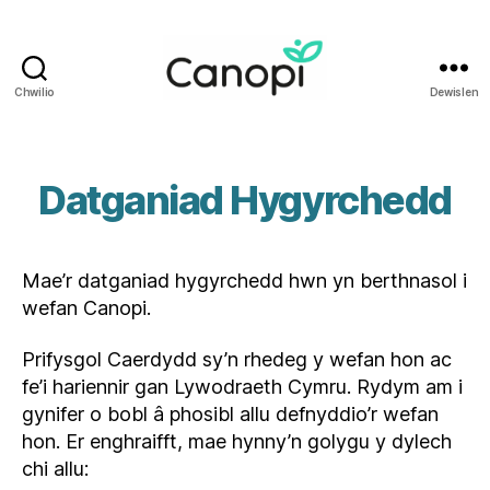
Chwilio
Dewislen
Iechyd
i
Weithwyr
Iechyd
Datganiad Hygyrchedd
Proffesiynol
Cymru
Mae’r datganiad hygyrchedd hwn yn berthnasol i
wefan Canopi.
Prifysgol Caerdydd sy’n rhedeg y wefan hon ac
fe’i hariennir gan Lywodraeth Cymru. Rydym am i
gynifer o bobl â phosibl allu defnyddio’r wefan
hon. Er enghraifft, mae hynny’n golygu y dylech
chi allu: