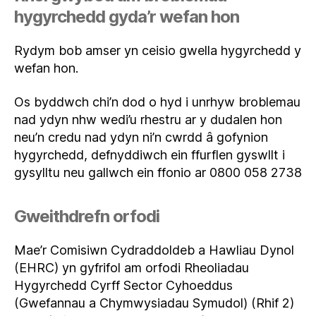
hygyrchedd gyda’r wefan hon
Rydym bob amser yn ceisio gwella hygyrchedd y
wefan hon.
Os byddwch chi’n dod o hyd i unrhyw broblemau
nad ydyn nhw wedi’u rhestru ar y dudalen hon
neu’n credu nad ydyn ni’n cwrdd â gofynion
hygyrchedd, defnyddiwch ein ffurflen gyswllt i
gysylltu neu gallwch ein ffonio ar 0800 058 2738
Gweithdrefn orfodi
Mae’r Comisiwn Cydraddoldeb a Hawliau Dynol
(EHRC) yn gyfrifol am orfodi Rheoliadau
Hygyrchedd Cyrff Sector Cyhoeddus
(Gwefannau a Chymwysiadau Symudol) (Rhif 2)