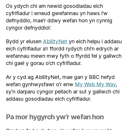
Os ydych chi am newid gosodiadau eich
cyfrifiadur i wneud gwefannau yn haws i’w
defnyddio, mae’r ddwy wefan hon yn cynnig
cyngor defnyddiol:
Bydd yr elusen
AbilityNet
yn eich helpu i addasu
eich cyfrifiadur a’r ffordd rydych chi’n edrych ar
wefannau mewn mwy fyth o ffyrdd fel y gallwch
chi gael y gorau o’ch cyfrifiadur.
Ar y cyd ag AbilityNet, mae gan y BBC hefyd
wefan gynhwysfawr o’r enw
My Web My Way
,
sy’n darparu cyngor pellach ar sut y gallwch chi
addasu gosodiadau eich cyfrifiadur.
Pa mor hygyrch yw’r wefan hon