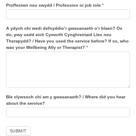
h
Proffesiwn neu swydd / Profession or job role
*
i
’
n
A ydych chi wedi defnyddio’r gwasanaeth o’r blaen? Os
c
do, pwy oedd eich Cymorth Cynghreiriaid Lles neu
a
Therapydd? / Have you used the service before? If so, who
e
was your Wellbeing Ally or Therapist?
*
l
e
i
c
h
c
y
Ble clywsoch chi am y gwasanaeth? / Where did you hear
about the service?
f
l
o
g
SUBMIT
i