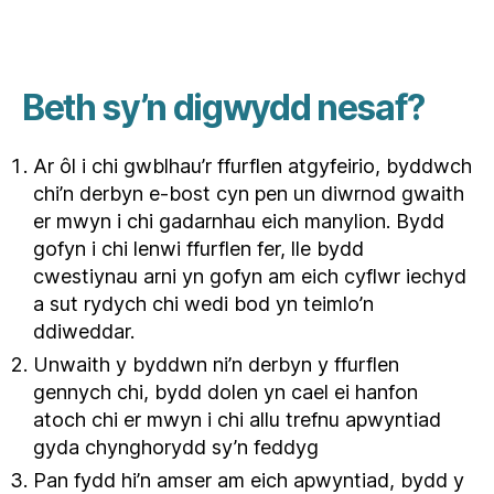
i
w
e
i
Beth sy’n digwydd nesaf?
t
h
Ar ôl i chi gwblhau’r ffurflen atgyfeirio, byddwch
i
chi’n derbyn e-bost cyn pen un diwrnod gwaith
o
er mwyn i chi gadarnhau eich manylion. Bydd
y
gofyn i chi lenwi ffurflen fer, lle bydd
n
cwestiynau arni yn gofyn am eich cyflwr iechyd
y
a sut rydych chi wedi bod yn teimlo’n
G
ddiweddar.
I
G
Unwaith y byddwn ni’n derbyn y ffurflen
n
gennych chi, bydd dolen yn cael ei hanfon
e
atoch chi er mwyn i chi allu trefnu apwyntiad
u
gyda chynghorydd sy’n feddyg
y
Pan fydd hi’n amser am eich apwyntiad, bydd y
m