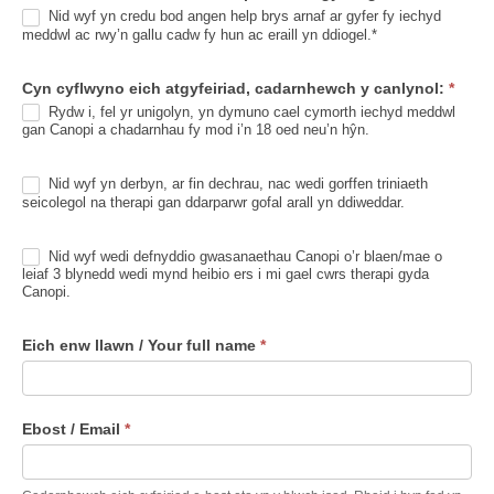
g
Nid wyf yn credu bod angen help brys arnaf ar gyfer fy iechyd
meddwl ac rwy’n gallu cadw fy hun ac eraill yn ddiogel.*
y
f
Cyn cyflwyno eich atgyfeiriad, cadarnhewch y canlynol:
*
e
Rydw i, fel yr unigolyn, yn dymuno cael cymorth iechyd meddwl
i
gan Canopi a chadarnhau fy mod i’n 18 oed neu’n hŷn.
r
i
Nid wyf yn derbyn, ar fin dechrau, nac wedi gorffen triniaeth
o
seicolegol na therapi gan ddarparwr gofal arall yn ddiweddar.
Nid wyf wedi defnyddio gwasanaethau Canopi o’r blaen/mae o
leiaf 3 blynedd wedi mynd heibio ers i mi gael cwrs therapi gyda
Canopi.
Eich enw llawn / Your full name
*
Ebost / Email
*