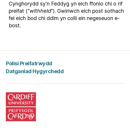
Cynghorydd sy’n Feddyg yn eich ffonio chi o rif
m
preifat (“
withheld
”). Gwiriwch eich post sothach
a
fel eich bod chi ddim yn colli ein negeseuon e-
e
bost.
s
g
o
f
a
l
Polisi Preifatrwydd
c
Datganiad Hygyrchedd
y
m
d
e
i
t
h
a