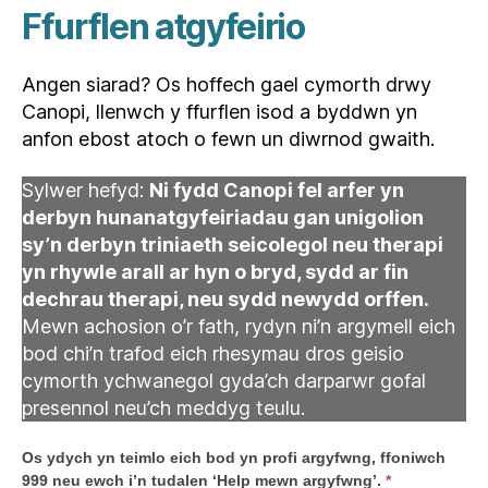
Ffurflen atgyfeirio
Angen siarad? Os hoffech gael cymorth drwy
Canopi, llenwch y ffurflen isod a byddwn yn
anfon ebost atoch o fewn un diwrnod gwaith.
Sylwer hefyd:
Ni fydd Canopi fel arfer yn
derbyn hunanatgyfeiriadau gan unigolion
sy’n derbyn triniaeth seicolegol neu therapi
yn rhywle arall ar hyn o bryd, sydd ar fin
dechrau therapi, neu sydd newydd orffen.
Mewn achosion o’r fath, rydyn ni’n argymell eich
bod chi’n trafod eich rhesymau dros geisio
cymorth ychwanegol gyda’ch darparwr gofal
presennol neu’ch meddyg teulu.
A
Os ydych yn teimlo eich bod yn profi argyfwng, ffoniwch
t
999 neu ewch i’n tudalen ‘Help mewn argyfwng’.
*