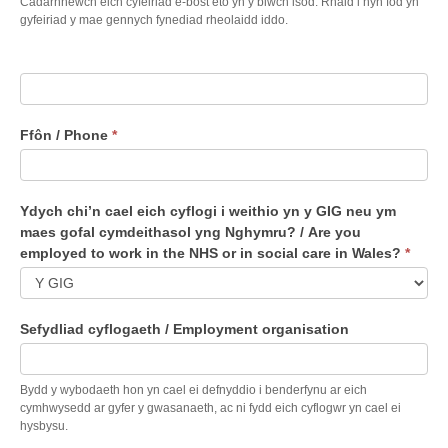
Cadarnhewch eich cyfeiriad e-bost eto yn y blwch isod. Rhaid i hyn fod yn
gyfeiriad y mae gennych fynediad rheolaidd iddo.
Ffôn / Phone
*
Ydych chi’n cael eich cyflogi i weithio yn y GIG neu ym
maes gofal cymdeithasol yng Nghymru? / Are you
employed to work in the NHS or in social care in Wales?
*
Y
Sefydliad cyflogaeth / Employment organisation
d
y
c
Bydd y wybodaeth hon yn cael ei defnyddio i benderfynu ar eich
h
cymhwysedd ar gyfer y gwasanaeth, ac ni fydd eich cyflogwr yn cael ei
hysbysu.
c