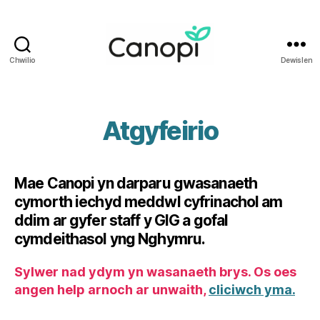
Chwilio
Dewislen
Iechyd
i
Weithwyr
Iechyd
Atgyfeirio
Proffesiynol
Cymru
Mae Canopi yn darparu gwasanaeth
cymorth iechyd meddwl cyfrinachol am
ddim ar gyfer staff y GIG a gofal
cymdeithasol yng Nghymru.
Sylwer nad ydym yn wasanaeth brys. Os oes
angen help arnoch ar unwaith,
cliciwch yma.