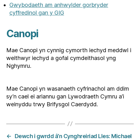
Gwybodaeth am anhwylder gorbryder
cyffredinol gan y GIG
Canopi
Mae Canopi yn cynnig cymorth iechyd meddwl i
weithwyr iechyd a gofal cymdeithasol yng
Nghymru.
Mae Canopi yn wasanaeth cyfrinachol am ddim
sy’n cael ei ariannu gan Lywodraeth Cymru a’i
weinyddu trwy Brifysgol Caerdydd.
←
Dewch i gwrdd â’n Cynghreiriad Lles: Michael