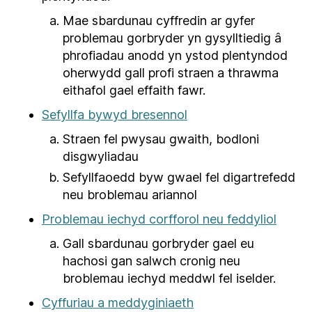
Mae sbardunau cyffredin ar gyfer
problemau gorbryder yn gysylltiedig â
phrofiadau anodd yn ystod plentyndod
oherwydd gall profi straen a thrawma
eithafol gael effaith fawr.
Sefyllfa bywyd bresennol
Straen fel pwysau gwaith, bodloni
disgwyliadau
Sefyllfaoedd byw gwael fel digartrefedd
neu broblemau ariannol
Problemau iechyd corfforol neu feddyliol
Gall sbardunau gorbryder gael eu
hachosi gan salwch cronig neu
broblemau iechyd meddwl fel iselder.
Cyffuriau a meddyginiaeth