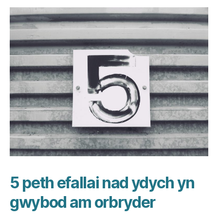
5 peth efallai nad ydych yn
gwybod am orbryder