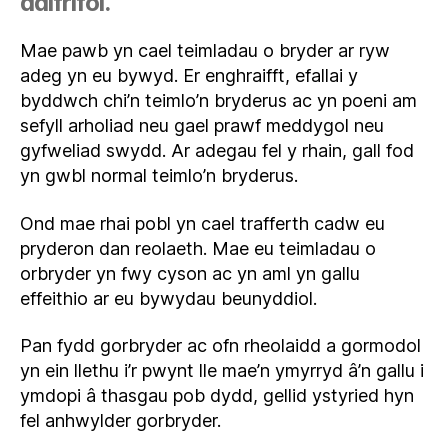
ddifrifol.
Mae pawb yn cael teimladau o bryder ar ryw
adeg yn eu bywyd. Er enghraifft, efallai y
byddwch chi’n teimlo’n bryderus ac yn poeni am
sefyll arholiad neu gael prawf meddygol neu
gyfweliad swydd. Ar adegau fel y rhain, gall fod
yn gwbl normal teimlo’n bryderus.
Ond mae rhai pobl yn cael trafferth cadw eu
pryderon dan reolaeth. Mae eu teimladau o
orbryder yn fwy cyson ac yn aml yn gallu
effeithio ar eu bywydau beunyddiol.
Pan fydd gorbryder ac ofn rheolaidd a gormodol
yn ein llethu i’r pwynt lle mae’n ymyrryd â’n gallu i
ymdopi â thasgau pob dydd, gellid ystyried hyn
fel anhwylder gorbryder.