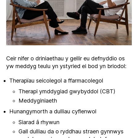
Ceir nifer o driniaethau y gellir eu defnyddio os
yw meddyg teulu yn ystyried ei bod yn briodol:
Therapïau seicolegol a ffarmacolegol
Therapi ymddygiad gwybyddol (CBT)
Meddyginiaeth
Hunangymorth a dulliau cyflenwol
Siarad â rhywun
Gall dulliau da o ryddhau straen gynnwys