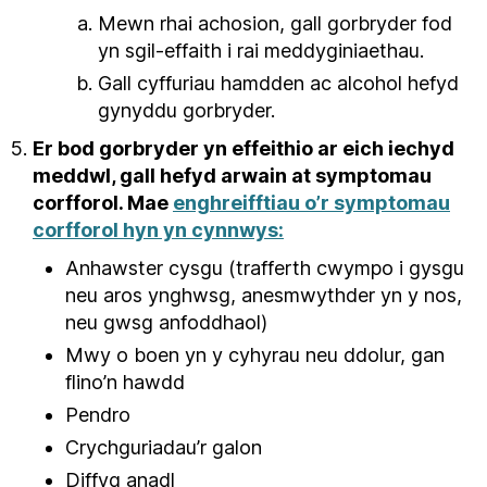
Mewn rhai achosion, gall gorbryder fod
yn sgil-effaith i rai meddyginiaethau.
Gall cyffuriau hamdden ac alcohol hefyd
gynyddu gorbryder.
Er bod gorbryder yn effeithio ar eich iechyd
meddwl, gall hefyd arwain at symptomau
corfforol. Mae
enghreifftiau o’r symptomau
corfforol hyn yn cynnwys:
Anhawster cysgu (trafferth cwympo i gysgu
neu aros ynghwsg, anesmwythder yn y nos,
neu gwsg anfoddhaol)
Mwy o boen yn y cyhyrau neu ddolur, gan
flino’n hawdd
Pendro
Crychguriadau’r galon
Diffyg anadl