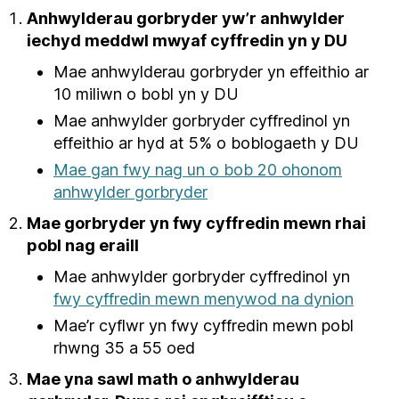
Anhwylderau gorbryder yw’r anhwylder
iechyd meddwl mwyaf cyffredin yn y DU
Mae anhwylderau gorbryder yn effeithio ar
10 miliwn o bobl yn y DU
Mae anhwylder gorbryder cyffredinol yn
effeithio ar hyd at 5% o boblogaeth y DU
Mae gan fwy nag un o bob 20 ohonom
anhwylder gorbryder
Mae gorbryder yn fwy cyffredin mewn rhai
pobl nag eraill
Mae anhwylder gorbryder cyffredinol yn
fwy cyffredin mewn menywod na dynion
Mae’r cyflwr yn fwy cyffredin mewn pobl
rhwng 35 a 55 oed
Mae yna sawl math o anhwylderau