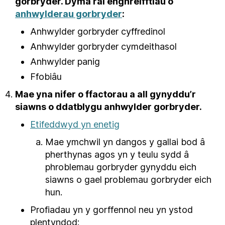
gorbryder. Dyma rai enghreifftiau o
anhwylderau gorbryder
:
Anhwylder gorbryder cyffredinol
Anhwylder gorbryder cymdeithasol
Anhwylder panig
Ffobiâu
Mae yna nifer o ffactorau a all gynyddu’r
siawns o ddatblygu anhwylder gorbryder.
Etifeddwyd yn enetig
Mae ymchwil yn dangos y gallai bod â
pherthynas agos yn y teulu sydd â
phroblemau gorbryder gynyddu eich
siawns o gael problemau gorbryder eich
hun.
Profiadau yn y gorffennol neu yn ystod
plentyndod: