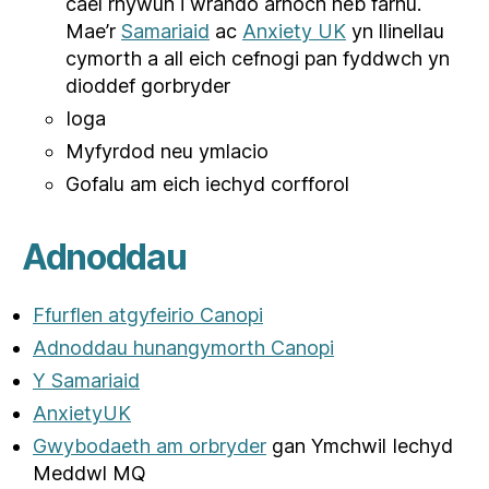
cael rhywun i wrando arnoch heb farnu.
Mae’r
Samariaid
ac
Anxiety UK
yn llinellau
cymorth a all eich cefnogi pan fyddwch yn
dioddef gorbryder
Ioga
Myfyrdod neu ymlacio
Gofalu am eich iechyd corfforol
Adnoddau
Ffurflen atgyfeirio Canopi
Adnoddau hunangymorth Canopi
Y Samariaid
AnxietyUK
Gwybodaeth am orbryder
gan Ymchwil Iechyd
Meddwl MQ