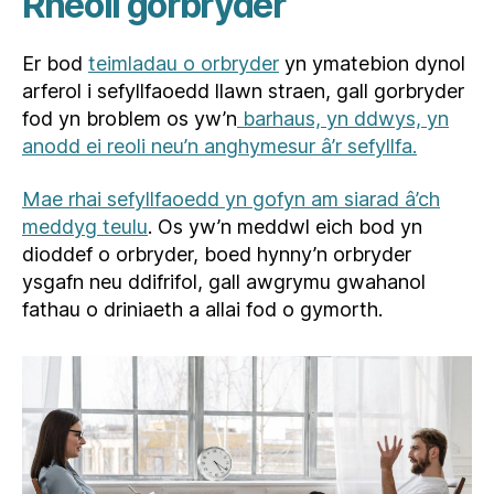
Rheoli gorbryder
Er bod
teimladau o orbryder
yn ymatebion dynol
arferol i sefyllfaoedd llawn straen, gall gorbryder
fod yn broblem os yw’n
barhaus, yn ddwys, yn
anodd ei reoli neu’n anghymesur â’r sefyllfa.
Mae rhai sefyllfaoedd yn gofyn am siarad â’ch
meddyg teulu
. Os yw’n meddwl eich bod yn
dioddef o orbryder, boed hynny’n orbryder
ysgafn neu ddifrifol, gall awgrymu gwahanol
fathau o driniaeth a allai fod o gymorth.