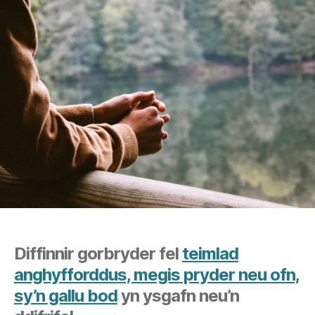
Diffinnir gorbryder fel
teimlad
anghyfforddus, megis pryder neu ofn,
sy’n gallu bod
yn ysgafn neu’n