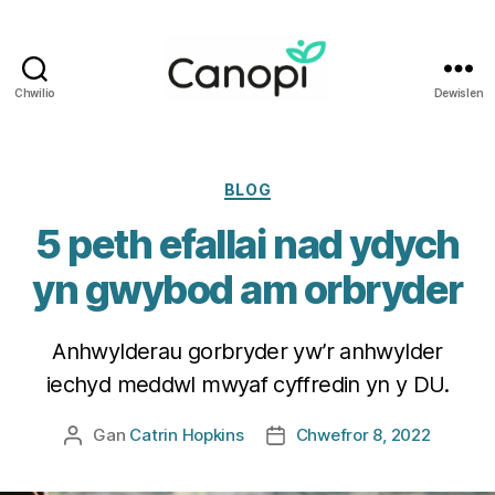
Chwilio
Dewislen
Iechyd
i
Weithwyr
Iechyd
Categorïau
BLOG
Proffesiynol
5 peth efallai nad ydych
Cymru
yn gwybod am orbryder
Anhwylderau gorbryder yw’r anhwylder
iechyd meddwl mwyaf cyffredin yn y DU.
Gan
Catrin Hopkins
Chwefror 8, 2022
Awdur
Dyddiad
cofnod
cofnod