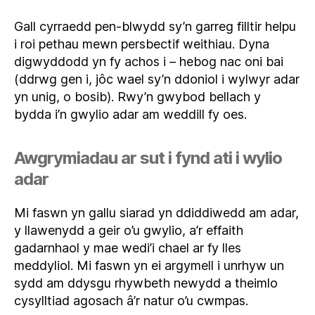
Gall cyrraedd pen-blwydd sy’n garreg filltir helpu
i roi pethau mewn persbectif weithiau. Dyna
digwyddodd yn fy achos i – hebog nac oni bai
(ddrwg gen i, jôc wael sy’n ddoniol i wylwyr adar
yn unig, o bosib). Rwy’n gwybod bellach y
bydda i’n gwylio adar am weddill fy oes.
Awgrymiadau ar sut i fynd ati i wylio
adar
Mi faswn yn gallu siarad yn ddiddiwedd am adar,
y llawenydd a geir o’u gwylio, a’r effaith
gadarnhaol y mae wedi’i chael ar fy lles
meddyliol. Mi faswn yn ei argymell i unrhyw un
sydd am ddysgu rhywbeth newydd a theimlo
cysylltiad agosach â’r natur o’u cwmpas.