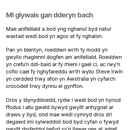
Mi glywais gan dderyn bach
Mae anifeiliaid a bod yng nghanol byd natur
wastad wedi bod yn agos at fy nghalon.
Pan yn blentyn, roeddwn wrth fy modd yn
gwylio rhaglenni dogfen am anifeiliaid. Roeddwn
yn crefu’n ddi-baid ar fy rhieni i gael ci, ac rwy’n
cofio cael fy nghyfareddu wrth wylio Steve Irwin
yn cerdded trwy afon yn Awstralia yn cyfarch
crocodeil trwy dynnu ei gynffon.
Dros y blynyddoedd, rydw i wedi bod yn hynod
ffodus i allu gweld bywyd gwyllt anhygoel ar
draws y byd, ond mae wedi cymryd dros dri
degawd imi sylweddoli bod byd cyfan o fywyd
gwyllt rhyfeddol hefyd sy’n llawer nes at adref.