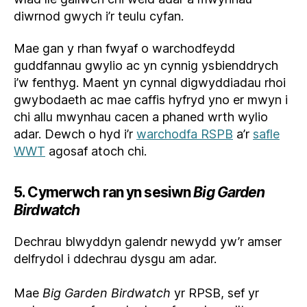
diwrnod gwych i’r teulu cyfan.
Mae gan y rhan fwyaf o warchodfeydd
guddfannau gwylio ac yn cynnig ysbienddrych
i’w fenthyg. Maent yn cynnal digwyddiadau rhoi
gwybodaeth ac mae caffis hyfryd yno er mwyn i
chi allu mwynhau cacen a phaned wrth wylio
adar. Dewch o hyd i’r
warchodfa RSPB
a’r
safle
WWT
agosaf atoch chi.
5. Cymerwch ran yn sesiwn
Big Garden
Birdwatch
Dechrau blwyddyn galendr newydd yw’r amser
delfrydol i ddechrau dysgu am adar.
Mae
Big Garden Birdwatch
yr RPSB, sef yr