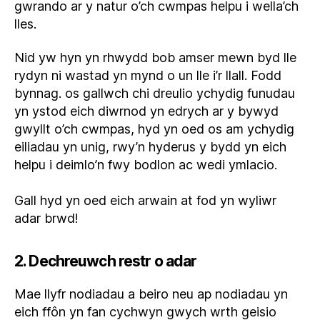
gwrando ar y natur o’ch cwmpas helpu i wella’ch
lles.
Nid yw hyn yn rhwydd bob amser mewn byd lle
rydyn ni wastad yn mynd o un lle i’r llall. Fodd
bynnag. os gallwch chi dreulio ychydig funudau
yn ystod eich diwrnod yn edrych ar y bywyd
gwyllt o’ch cwmpas, hyd yn oed os am ychydig
eiliadau yn unig, rwy’n hyderus y bydd yn eich
helpu i deimlo’n fwy bodlon ac wedi ymlacio.
Gall hyd yn oed eich arwain at fod yn wyliwr
adar brwd!
2. Dechreuwch restr o adar
Mae llyfr nodiadau a beiro neu ap nodiadau yn
eich ffôn yn fan cychwyn gwych wrth geisio