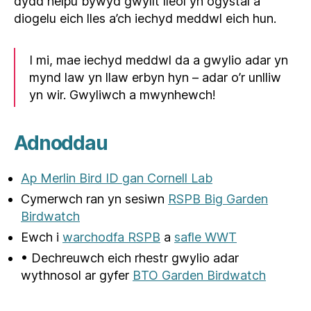
dydd helpu bywyd gwyllt lleol yn ogystal â
diogelu eich lles a’ch iechyd meddwl eich hun.
I mi, mae iechyd meddwl da a gwylio adar yn
mynd law yn llaw erbyn hyn – adar o’r unlliw
yn wir. Gwyliwch a mwynhewch!
Adnoddau
Ap Merlin Bird ID gan Cornell Lab
Cymerwch ran yn sesiwn
RSPB Big Garden
Birdwatch
Ewch i
warchodfa RSPB
a
safle WWT
• Dechreuwch eich rhestr gwylio adar
wythnosol ar gyfer
BTO Garden Birdwatch