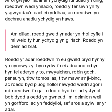
Ar ôl gwylio’r adar am ychydig funudau yn unig,
roeddwn wedi ymlacio, roedd y tensiwn yn fy
ysgwyddau’n cael ei ryddhau, ac roeddwn yn
dechrau anadlu ychydig yn haws.
Am eiliad, roedd gweld yr adar yn rhoi cyfle i
mi weld fy hun ychydig yn gliriach. Roedd yn
deimlad braf.
Roedd yr adar roeddwn i’n eu gweld bryd hynny
yn cynnwys yr hyn rydw i’n ei adnabod erbyn
hyn fel aderyn y to, mwyalchen, robin goch,
peneuryn, titw tomos las, titw mawr a’r ji-binc,
ac roedd byd pluog hollol newydd wedi’i agor i
mi: roeddwn i’n gallu dod o hyd i eiliad ystyriol
bob dydd a oedd yn gwneud i mi deimlo’n well
yn gorfforol ac yn feddyliol, sef aros a sylwi ar yr
adar.