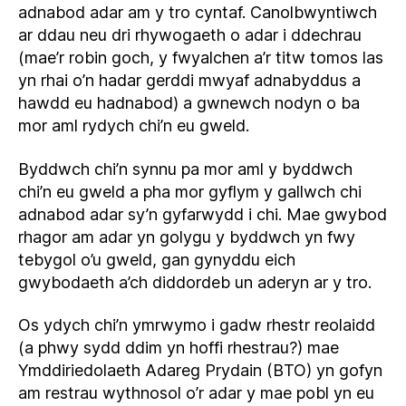
adnabod adar am y tro cyntaf. Canolbwyntiwch
ar ddau neu dri rhywogaeth o adar i ddechrau
(mae’r robin goch, y fwyalchen a’r titw tomos las
yn rhai o’n hadar gerddi mwyaf adnabyddus a
hawdd eu hadnabod) a gwnewch nodyn o ba
mor aml rydych chi’n eu gweld.
Byddwch chi’n synnu pa mor aml y byddwch
chi’n eu gweld a pha mor gyflym y gallwch chi
adnabod adar sy’n gyfarwydd i chi. Mae gwybod
rhagor am adar yn golygu y byddwch yn fwy
tebygol o’u gweld, gan gynyddu eich
gwybodaeth a’ch diddordeb un aderyn ar y tro.
Os ydych chi’n ymrwymo i gadw rhestr reolaidd
(a phwy sydd ddim yn hoffi rhestrau?) mae
Ymddiriedolaeth Adareg Prydain (BTO) yn gofyn
am restrau wythnosol o’r adar y mae pobl yn eu