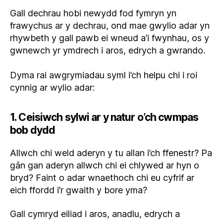
Gall dechrau hobi newydd fod fymryn yn
frawychus ar y dechrau, ond mae gwylio adar yn
rhywbeth y gall pawb ei wneud a’i fwynhau, os y
gwnewch yr ymdrech i aros, edrych a gwrando.
Dyma rai awgrymiadau syml i’ch helpu chi i roi
cynnig ar wylio adar:
1. Ceisiwch sylwi ar y natur o’ch cwmpas
bob dydd
Allwch chi weld aderyn y tu allan i’ch ffenestr? Pa
gân gan aderyn allwch chi ei chlywed ar hyn o
bryd? Faint o adar wnaethoch chi eu cyfrif ar
eich ffordd i’r gwaith y bore yma?
Gall cymryd eiliad i aros, anadlu, edrych a