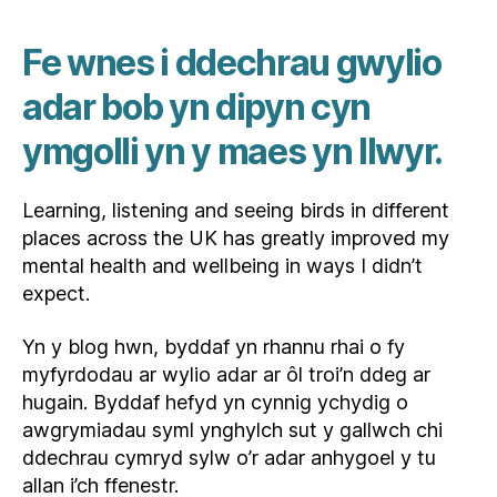
Fe wnes i ddechrau gwylio
adar bob yn dipyn cyn
ymgolli yn y maes yn llwyr.
Learning, listening and seeing birds in different
places across the UK has greatly improved my
mental health and wellbeing in ways I didn’t
expect.
Yn y blog hwn, byddaf yn rhannu rhai o fy
myfyrdodau ar wylio adar ar ôl troi’n ddeg ar
hugain. Byddaf hefyd yn cynnig ychydig o
awgrymiadau syml ynghylch sut y gallwch chi
ddechrau cymryd sylw o’r adar anhygoel y tu
allan i’ch ffenestr.