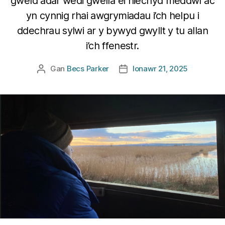
gweld adar wedi gwella ei hiechyd meddwl ac
yn cynnig rhai awgrymiadau i’ch helpu i
ddechrau sylwi ar y bywyd gwyllt y tu allan
i’ch ffenestr.
Gan
Becs Parker
Ionawr 21, 2025
Awdur
Dyddiad
cofnod
cofnod