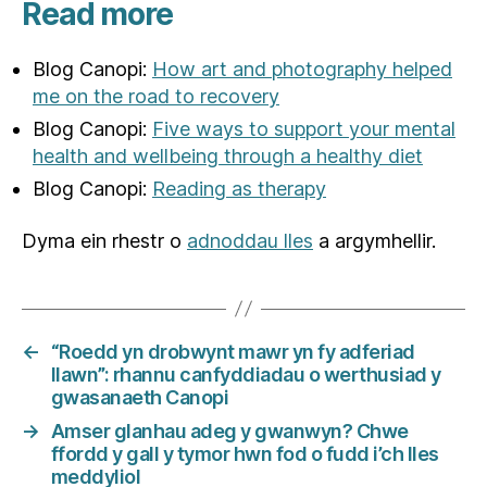
Read more
Blog Canopi:
How art and photography helped
me on the road to recovery
Blog Canopi:
Five ways to support your mental
health and wellbeing through a healthy diet
Blog Canopi:
Reading as therapy
Dyma ein rhestr o
adnoddau lles
a argymhellir.
←
“Roedd yn drobwynt mawr yn fy adferiad
llawn”: rhannu canfyddiadau o werthusiad y
gwasanaeth Canopi
→
Amser glanhau adeg y gwanwyn? Chwe
ffordd y gall y tymor hwn fod o fudd i’ch lles
meddyliol