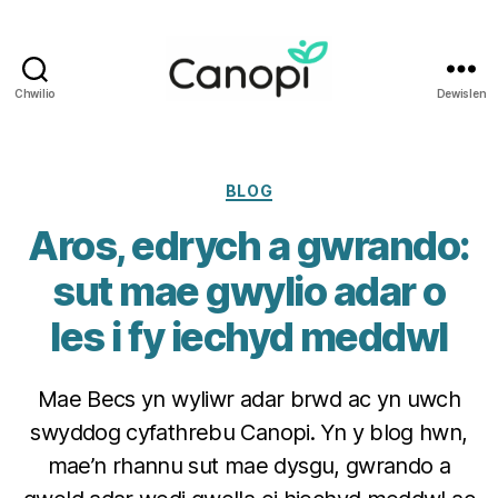
Chwilio
Dewislen
Iechyd
i
Weithwyr
Iechyd
Categorïau
BLOG
Proffesiynol
Aros, edrych a gwrando:
Cymru
sut mae gwylio adar o
les i fy iechyd meddwl
Mae Becs yn wyliwr adar brwd ac yn uwch
swyddog cyfathrebu Canopi. Yn y blog hwn,
mae’n rhannu sut mae dysgu, gwrando a