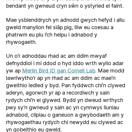
bendant yn gwneud cryn sŵn o ystyried ei faint.
Mae ysbienddrych yn adnodd gwych hefyd i allu
gweld manylion fel siâp pig, lliw eu coesau a
phatrwm eu plu i’ch helpu i adnabod y
rhywogaeth.
Un o’r adnoddau rhad ac am ddim mwyaf
defnyddiol i mi ddod o hyd iddo wrth wylio adar
yw ap
Merlin Bird ID gan Cornell Lab
. Mae modd
lawrlwytho’r ap yn rhad ac am ddim ac mae’n
gweithio ledled y byd. Pan fyddwch chi’n clywed
aderyn, agorwch yr ap a recordiwch y sain
rydych chi’n ei glywed. Bydd yn dweud wrthych
pwy sy’n gwneud y sain ac yn cynnwys lluniau
adnabod, clipiau o ganeuon a gwybodaeth am y
rhywogaethau rydych chi newydd eu clywed ac
yn gobeithio eu gweld.