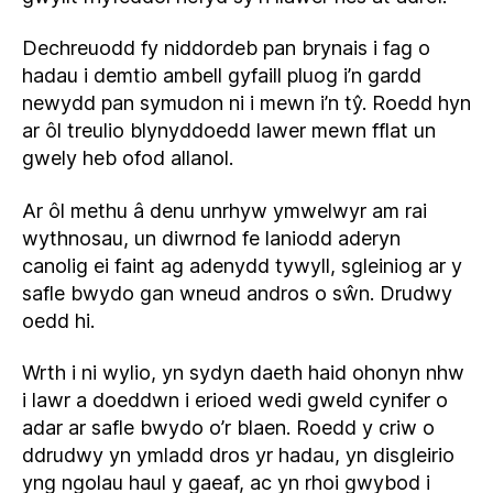
Dechreuodd fy niddordeb pan brynais i fag o
hadau i demtio ambell gyfaill pluog i’n gardd
newydd pan symudon ni i mewn i’n tŷ. Roedd hyn
ar ôl treulio blynyddoedd lawer mewn fflat un
gwely heb ofod allanol.
Ar ôl methu â denu unrhyw ymwelwyr am rai
wythnosau, un diwrnod fe laniodd aderyn
canolig ei faint ag adenydd tywyll, sgleiniog ar y
safle bwydo gan wneud andros o sŵn. Drudwy
oedd hi.
Wrth i ni wylio, yn sydyn daeth haid ohonyn nhw
i lawr a doeddwn i erioed wedi gweld cynifer o
adar ar safle bwydo o’r blaen. Roedd y criw o
ddrudwy yn ymladd dros yr hadau, yn disgleirio
yng ngolau haul y gaeaf, ac yn rhoi gwybod i