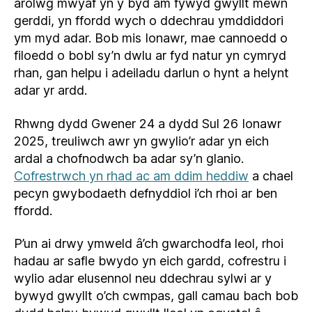
arolwg mwyaf yn y byd am fywyd gwyllt mewn
gerddi, yn ffordd wych o ddechrau ymddiddori
ym myd adar. Bob mis Ionawr, mae cannoedd o
filoedd o bobl sy’n dwlu ar fyd natur yn cymryd
rhan, gan helpu i adeiladu darlun o hynt a helynt
adar yr ardd.
Rhwng dydd Gwener 24 a dydd Sul 26 Ionawr
2025, treuliwch awr yn gwylio’r adar yn eich
ardal a chofnodwch ba adar sy’n glanio.
Cofrestrwch yn rhad ac am ddim heddiw
a chael
pecyn gwybodaeth defnyddiol i’ch rhoi ar ben
ffordd.
P’un ai drwy ymweld â’ch gwarchodfa leol, rhoi
hadau ar safle bwydo yn eich gardd, cofrestru i
wylio adar elusennol neu ddechrau sylwi ar y
bywyd gwyllt o’ch cwmpas, gall camau bach bob