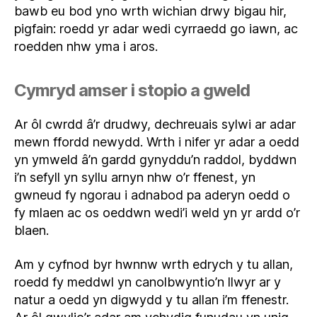
bawb eu bod yno wrth wichian drwy bigau hir,
pigfain: roedd yr adar wedi cyrraedd go iawn, ac
roedden nhw yma i aros.
Cymryd amser i stopio a gweld
Ar ôl cwrdd â’r drudwy, dechreuais sylwi ar adar
mewn ffordd newydd. Wrth i nifer yr adar a oedd
yn ymweld â’n gardd gynyddu’n raddol, byddwn
i’n sefyll yn syllu arnyn nhw o’r ffenest, yn
gwneud fy ngorau i adnabod pa aderyn oedd o
fy mlaen ac os oeddwn wedi’i weld yn yr ardd o’r
blaen.
Am y cyfnod byr hwnnw wrth edrych y tu allan,
roedd fy meddwl yn canolbwyntio’n llwyr ar y
natur a oedd yn digwydd y tu allan i’m ffenestr.