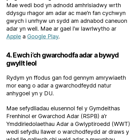
Mae wedi bod yn adnodd amhrisiadwy wrth
ddysgu rhagor am adar ac mae’n fan cychwyn
gwych i unrhyw un sydd am adnabod caneuon
adar yn well. Mae ar gael i’w lawrlwytho ar
Apple
a
Google Play
.
4. Ewch i’ch gwarchodfa adar a bywyd
gwyllt leol
Rydym yn ffodus gan fod gennym amrywiaeth
mor eang o adar a gwarchodfeydd natur
anhygoel yn y DU.
Mae sefydliadau elusennol fel y Gymdeithas
Frenhinol er Gwarchod Adar (RSPB) a’r
Ymddiriedolaethau Adar a Gwlyptiroedd (WWT)
wedi sefydlu llawer o warchodfeydd ar draws y
wlad lle gallwch chi weld adar a mwynhau