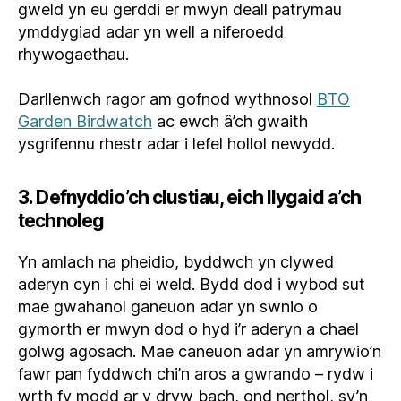
gweld yn eu gerddi er mwyn deall patrymau
ymddygiad adar yn well a niferoedd
rhywogaethau.
Darllenwch ragor am gofnod wythnosol
BTO
Garden Birdwatch
ac ewch â’ch gwaith
ysgrifennu rhestr adar i lefel hollol newydd.
3. Defnyddio’ch clustiau, eich llygaid a’ch
technoleg
Yn amlach na pheidio, byddwch yn clywed
aderyn cyn i chi ei weld. Bydd dod i wybod sut
mae gwahanol ganeuon adar yn swnio o
gymorth er mwyn dod o hyd i’r aderyn a chael
golwg agosach. Mae caneuon adar yn amrywio’n
fawr pan fyddwch chi’n aros a gwrando – rydw i
wrth fy modd ar y dryw bach, ond nerthol, sy’n