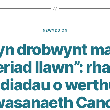
Categorïau
NEWYDDION
yn drobwynt ma
eriad llawn”: rh
diadau o werth
asanaeth Can