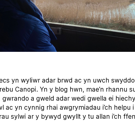
ecs yn wyliwr adar brwd ac yn uwch swydd
rebu Canopi. Yn y blog hwn, mae’n rhannu s
 gwrando a gweld adar wedi gwella ei hiech
 ac yn cynnig rhai awgrymiadau i’ch helpu i
au sylwi ar y bywyd gwyllt y tu allan i’ch ffen