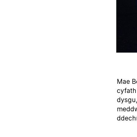
Mae B
cyfath
dysgu,
meddwl
ddechr