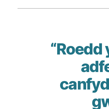
“Roedd 
adf
canfyd
gw