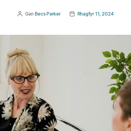
Gan
Becs Parker
Rhagfyr 11, 2024
Awdur
Dyddiad
cofnod
cofnod