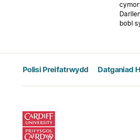
cymort
Darlle
bobl s
Polisi Preifatrwydd
Datganiad 