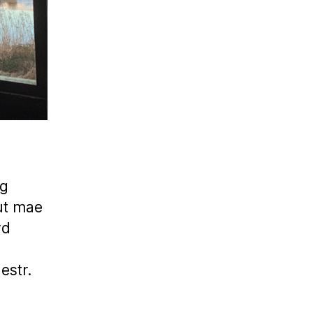
og
ut mae
yd
estr.