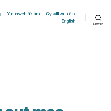
g
Ymunwch â’r tîm
Cysylltwch â ni
English
Chwilio