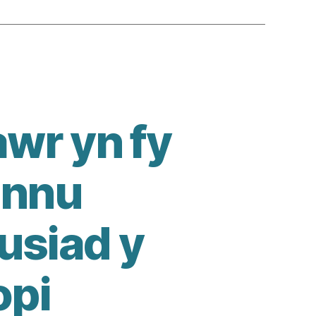
wr yn fy
annu
usiad y
opi