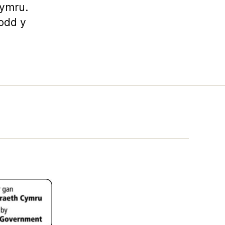
hymru.
odd y