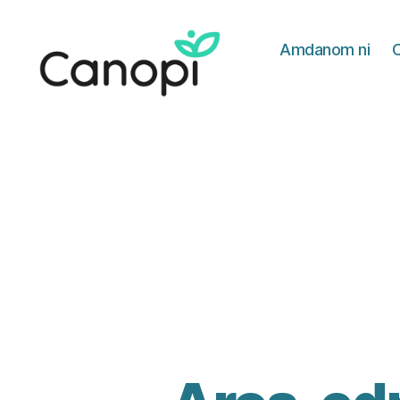
Amdanom ni
Iechyd
i
Weithwyr
Iechyd
Proffesiynol
Cymru