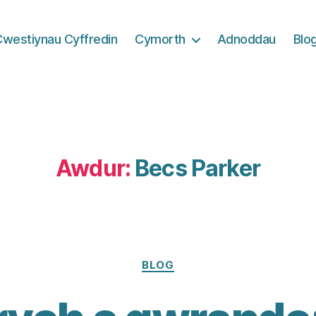
Cwestiynau Cyffredin
Cymorth
Adnoddau
Blo
Awdur:
Becs Parker
Categorïau
BLOG