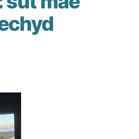
: sut mae
 iechyd