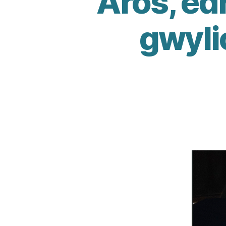
Aros, ed
gwylio