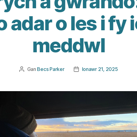
rych a gwrando
 adar o les i fy
meddwl
Gan
Becs Parker
Ionawr 21, 2025
Awdur
Dyddiad
cofnod
cofnod