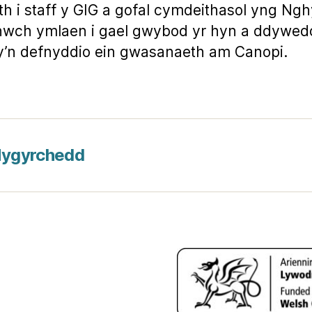
h i staff y GIG a gofal cymdeithasol yng Ng
nwch ymlaen i gael gwybod yr hyn a ddywed
y’n defnyddio ein gwasanaeth am Canopi.
Hygyrchedd