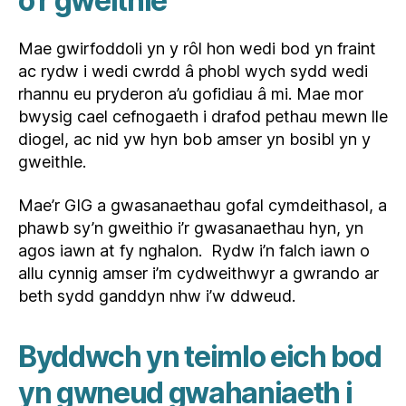
o’r gweithle
Mae gwirfoddoli yn y rôl hon wedi bod yn fraint
ac rydw i wedi cwrdd â phobl wych sydd wedi
rhannu eu pryderon a’u gofidiau â mi. Mae mor
bwysig cael cefnogaeth i drafod pethau mewn lle
diogel, ac nid yw hyn bob amser yn bosibl yn y
gweithle.
Mae’r GIG a gwasanaethau gofal cymdeithasol, a
phawb sy’n gweithio i’r gwasanaethau hyn, yn
agos iawn at fy nghalon. Rydw i’n falch iawn o
allu cynnig amser i’m cydweithwyr a gwrando ar
beth sydd ganddyn nhw i’w ddweud.
Byddwch yn teimlo eich bod
yn gwneud gwahaniaeth i