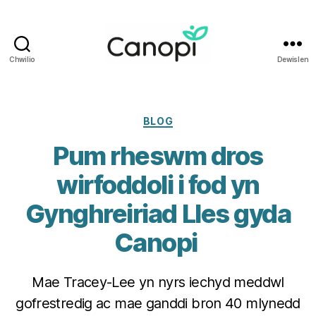
Chwilio
Dewislen
Iechyd
i
Weithwyr
Iechyd
Categorïau
BLOG
Proffesiynol
Pum rheswm dros
Cymru
wirfoddoli i fod yn
Gynghreiriad Lles gyda
Canopi
Mae Tracey-Lee yn nyrs iechyd meddwl
gofrestredig ac mae ganddi bron 40 mlynedd