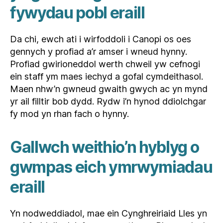
fywydau pobl eraill
Da chi, ewch ati i wirfoddoli i Canopi os oes
gennych y profiad a’r amser i wneud hynny.
Profiad gwirioneddol werth chweil yw cefnogi
ein staff ym maes iechyd a gofal cymdeithasol.
Maen nhw’n gwneud gwaith gwych ac yn mynd
yr ail filltir bob dydd. Rydw i’n hynod ddiolchgar
fy mod yn rhan fach o hynny.
Gallwch weithio’n hyblyg o
gwmpas eich ymrwymiadau
eraill
Yn nodweddiadol, mae ein Cynghreiriaid Lles yn