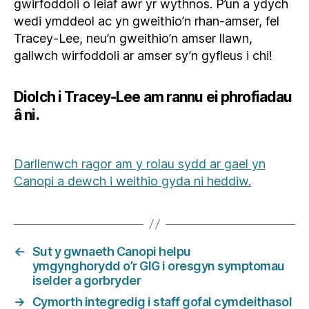
gwirfoddoli o leiaf awr yr wythnos. P’un a ydych
wedi ymddeol ac yn gweithio’n rhan-amser, fel
Tracey-Lee, neu’n gweithio’n amser llawn,
gallwch wirfoddoli ar amser sy’n gyfleus i chi!
Diolch i Tracey-Lee am rannu ei phrofiadau
â ni.
Darllenwch ragor am y rolau sydd ar gael yn
Canopi a dewch i weithio gyda ni heddiw.
←
Sut y gwnaeth Canopi helpu
ymgynghorydd o’r GIG i oresgyn symptomau
iselder a gorbryder
→
Cymorth integredig i staff gofal cymdeithasol