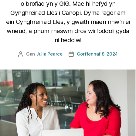
o brofiad yn y GIG. Mae hi hefyd yn
Gynghreiriad Lles i Canopi. Dyma ragor am
ein Cynghreiriaid Lles, y gwaith maen nhw’n ei
wneud, a phum rheswm dros wirfoddoli gyda
ni heddiw!
Gan
Julia Pearce
Gorffennaf 8, 2024
Awdur
Dyddiad
cofnod
cofnod