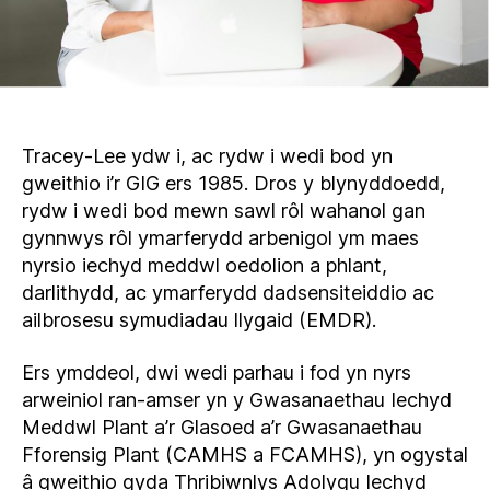
Tracey-Lee ydw i, ac rydw i wedi bod yn
gweithio i’r GIG ers 1985. Dros y blynyddoedd,
rydw i wedi bod mewn sawl rôl wahanol gan
gynnwys rôl ymarferydd arbenigol ym maes
nyrsio iechyd meddwl oedolion a phlant,
darlithydd, ac ymarferydd dadsensiteiddio ac
ailbrosesu symudiadau llygaid (EMDR).
Ers ymddeol, dwi wedi parhau i fod yn nyrs
arweiniol ran-amser yn y Gwasanaethau Iechyd
Meddwl Plant a’r Glasoed a’r Gwasanaethau
Fforensig Plant (CAMHS a FCAMHS), yn ogystal
â gweithio gyda Thribiwnlys Adolygu Iechyd