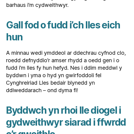
barhaus i’m cydweithwyr.
Gall fod o fudd i’ch lles eich
hun
A minnau wedi ymddeol ar ddechrau cyfnod clo,
roedd defnyddio’r amser rhydd a oedd gen i o
fudd i’m lles fy hun hefyd. Nes i ddim meddwl y
byddwn i yma o hyd yn gwirfoddoli fel
Cynghreiriad Lles bedair blynedd yn
ddiweddarach – ond dyma fi!
Byddwch yn rhoi lle diogel i
gydweithwyr siarad i ffwrdd