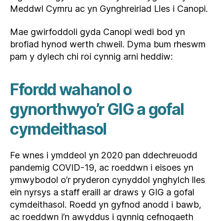
Meddwl Cymru ac yn Gynghreiriad Lles i Canopi.
Mae gwirfoddoli gyda Canopi wedi bod yn
brofiad hynod werth chweil. Dyma bum rheswm
pam y dylech chi roi cynnig arni heddiw:
Ffordd wahanol o
gynorthwyo’r GIG a gofal
cymdeithasol
Fe wnes i ymddeol yn 2020 pan ddechreuodd
pandemig COVID-19, ac roeddwn i eisoes yn
ymwybodol o’r pryderon cynyddol ynghylch lles
ein nyrsys a staff eraill ar draws y GIG a gofal
cymdeithasol. Roedd yn gyfnod anodd i bawb,
ac roeddwn i’n awyddus i gynnig cefnogaeth