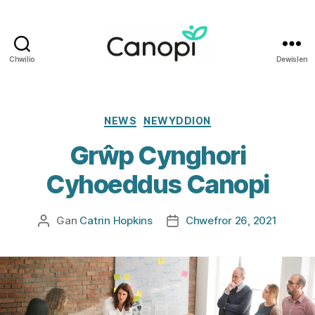
Chwilio
Dewislen
Iechyd
i
Weithwyr
Iechyd
Categorïau
NEWS
NEWYDDION
Proffesiynol
Grŵp Cynghori
Cymru
Cyhoeddus Canopi
Gan
Catrin Hopkins
Chwefror 26, 2021
Awdur
Dyddiad
cofnod
cofnod