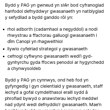
Bydd y PAG yn gwneud yn siŵr bod cyfranogiad
hanfodol defnyddwyr gwasanaeth yn natblygiad
y sefydliad a bydd ganddo rôl yn:
rhoi adborth (cadarnhaol a negyddol) a nodi
rhwystrau a ffactorau galluogi gwasanaeth i
dîm Canopi yn rhagweithiol
llywio cyfeiriad strategol y gwasanaeth
cefnogi cyflwyno gwasanaeth wedi’i gyd-
gynhyrchu gyda ffocws penodol ar hygyrchedd
a chynwysoldeb
Bydd y PAG yn cynnwys, ond heb fod yn
gyfyngedig i gyn cleientiaid y gwasanaeth, staff
iechyd a gofal cymdeithasol eraill sydd â
phrofiad bywyd o anawsterau iechyd meddwl
nad ydynt wedi defnyddio’r gwasanaeth. Mae’n