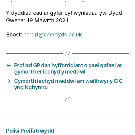
Y dyddiad cau ar gyfer cyflwyniadau yw Dydd
Gwener 19 Mawrth 2021.
Ebost:
hardj1@caerdydd.ac.uk
←
Profiad GP dan hyfforddiant o gael gafael ar
gymorth er iechyd y meddwl
→
Cymorth iechyd meddwl am weithwyr y GIG
yng Nghymru
Polisi Preifatrwydd