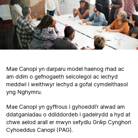
Mae Canopi yn darparu model haenog rhad ac
am ddim o gefnogaeth seicolegol ac iechyd
meddwl i weithwyr iechyd a gofal cymdeithasol
yng Nghymru.
Mae Canopi yn gyffrous i gyhoeddi’r alwad am
ddatganiadau o ddiddordeb i gadeirydd a hyd at
chwe aelod arall er mwyn sefydlu Grŵp Cynghori
Cyhoeddus Canopi (PAG).