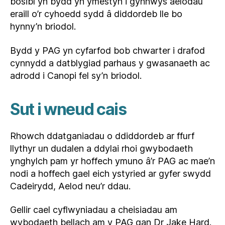
bosibl yn bydd yn ymestyn i gynnwys aelodau
eraill o’r cyhoedd sydd â diddordeb lle bo
hynny’n briodol.
Bydd y PAG yn cyfarfod bob chwarter i drafod
cynnydd a datblygiad parhaus y gwasanaeth ac
adrodd i Canopi fel sy’n briodol.
Sut i wneud cais
Rhowch ddatganiadau o ddiddordeb ar ffurf
llythyr un dudalen a ddylai rhoi gwybodaeth
ynghylch pam yr hoffech ymuno â’r PAG ac mae’n
nodi a hoffech gael eich ystyried ar gyfer swydd
Cadeirydd, Aelod neu’r ddau.
Gellir cael cyflwyniadau a cheisiadau am
wybodaeth bellach am y PAG gan Dr Jake Hard.