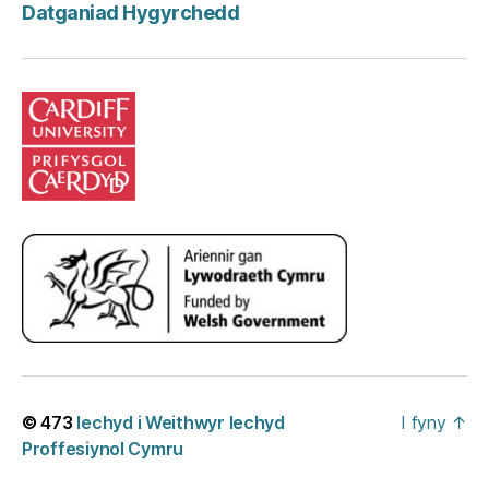
Datganiad Hygyrchedd
© 473
Iechyd i Weithwyr Iechyd
I fyny
↑
Proffesiynol Cymru