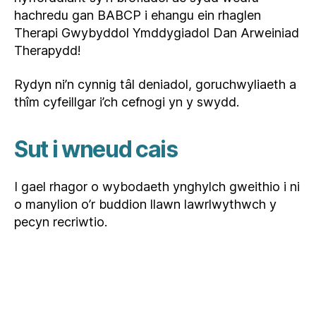
hachredu gan BABCP i ehangu ein rhaglen
Therapi Gwybyddol Ymddygiadol Dan Arweiniad
Therapydd!
Rydyn ni’n cynnig tâl deniadol, goruchwyliaeth a
thîm cyfeillgar i’ch cefnogi yn y swydd.
Sut i wneud cais
I gael rhagor o wybodaeth ynghylch gweithio i ni
o manylion o’r buddion llawn lawrlwythwch y
pecyn recriwtio.