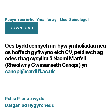
Pecyn-recriwtio-Ymarferwyr-Lles-Seicolegol-
DOWNLOAD
Oes bydd cennych unrhyw ymholiadau neu
os hoffech gyflwyno eich CV, peidiwch ag
odes rhag cysylltu â Naomi Marfell
(Rheolwr y Gwasanaeth Canopi) yn
canopi@cardiff.ac.uk
Polisi Preifatrwydd
Datganiad Hygyrchedd