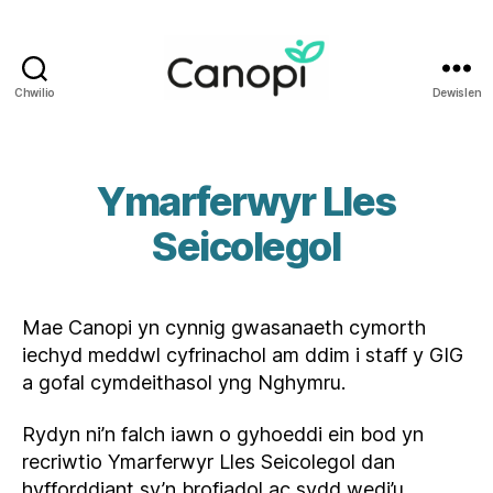
Chwilio
Dewislen
Iechyd
i
Weithwyr
Iechyd
Ymarferwyr Lles
Proffesiynol
Cymru
Seicolegol
Mae Canopi yn cynnig gwasanaeth cymorth
iechyd meddwl cyfrinachol am ddim i staff y GIG
a gofal cymdeithasol yng Nghymru.
Rydyn ni’n falch iawn o gyhoeddi ein bod yn
recriwtio Ymarferwyr Lles Seicolegol dan
hyfforddiant sy’n brofiadol ac sydd wedi’u